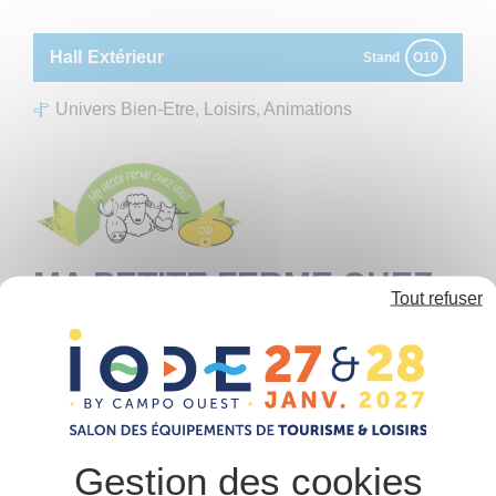
Panneau de gestion des cookies
Hall
Extérieur
Stand
O10
Univers Bien-Etre, Loisirs, Animations
MA PETITE FERME CHEZ
Tout refuser
VOUS
Autres
Aménagement extérieur
Espaces verts, matériel d’entretien
Ma Petite Ferme Chez Vous est une entreprise
familiale, spécialisée dans l’éco pâturage, la mise en
place de mini ferme et les mini fermes itinérantes.
Nous plaçons le bien-être animal et la préservation