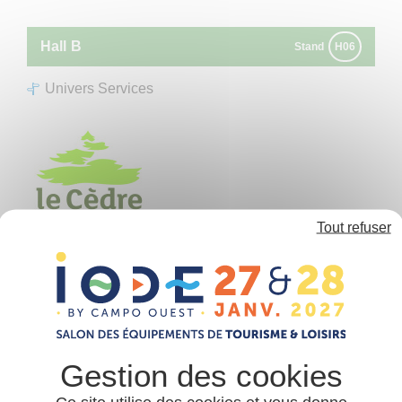
Panneau de gestion des cookies
Hall
B
Stand
H06
Univers Services
Tout refuser
LE CEDRE
Centrale d’achats
Le Cèdre est le groupement d'achats familial et
indépendant, spécialiste des campings depuis 15 ans.
Nous accompagnons les gestionnaires dans
l'optimisation, la facilitations et la simplification de
leurs achats. En s'appuyant sur la force du groupement