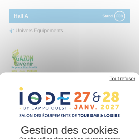
Panneau de gestion des cookies
Hall
A
Stand
F08
Univers Equipements
Tout refuser
GAZON AVENIR
Mobilier d’intérieur et/ou extérieur
Équipement de loisirs et de sport
Équipement hôtelier
Spécialisé dans le gazon synthétique depuis plus de
10 ans, notre expérience dans ce domaine nous a
permis d’acquérir une importante notoriété sur ce
marché. Nous représentant maintenant un des