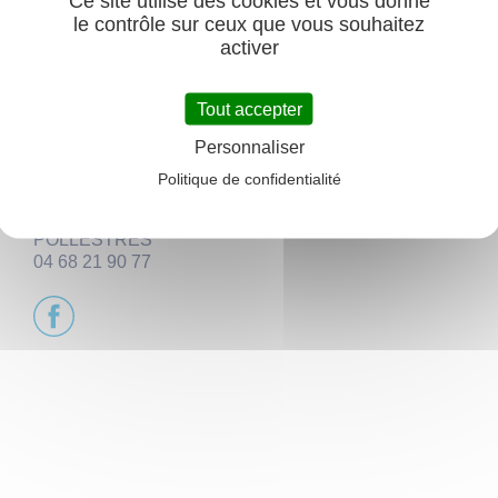
Ce site utilise des cookies et vous donne
principaux grossistes et importateur français.
le contrôle sur ceux que vous souhaitez
Depuis 8 ans, notre entreprise a fortement évolué sur
activer
les marchés complémentaires City stade, Aire de jeux
enfants, Mobilier, Fitness, Golf miniature…
Tout accepter
http://www.gazonavenir.fr/
Personnaliser
GAZON AVENIR
ZAC LA DEVEZE
Politique de confidentialité
IMP La Deveze
66 450
POLLESTRES
04 68 21 90 77