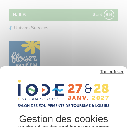
Panneau de gestion des cookies
Hall
B
Stand
H16
Univers Services
Tout refuser
FLOWER CAMPINGS
Chaînes
Chez Flower Campings, nos adhérents partagent les
mêmes valeurs pour un camping familial et à taille
humaine, nature et respectueux de son
environnement. Ils apprécient d’être accompagnés par
les différents experts de Flower qui apportent de vrais