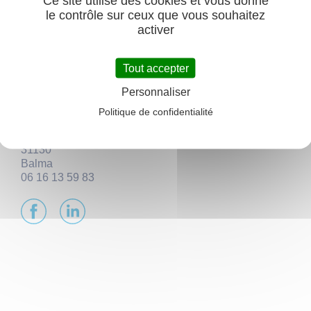
Ce site utilise des cookies et vous donne
services à valeur ajoutée, tout en permettant de
le contrôle sur ceux que vous souhaitez
conserver leur identité et leur indépendance. Chez
activer
Flower, chacun de nos 120 adhérents est unique, pour
faire de petites découvertes et de grandes rencontres.
Tout accepter
https://www.flowercampings.com
contact@flowercampings.com
Personnaliser
Flower Campings
Politique de confidentialité
les espaces de balma 4-5
16 avenue Charles de Gaulle
31130
Balma
06 16 13 59 83