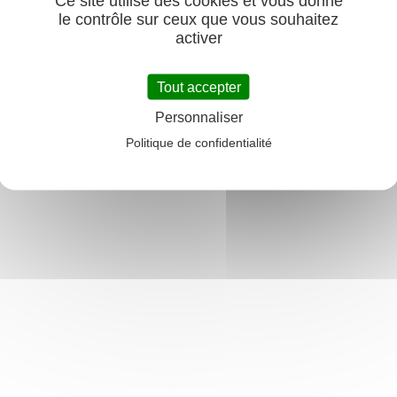
Ce site utilise des cookies et vous donne
produits .
le contrôle sur ceux que vous souhaitez
activer
https://www.eurotex66.fr
contact@eurotex66.com
Tout accepter
EUROTEX
Avenue Gustave Eiffel
Personnaliser
66600
Politique de confidentialité
Rivesaltes
0468825581