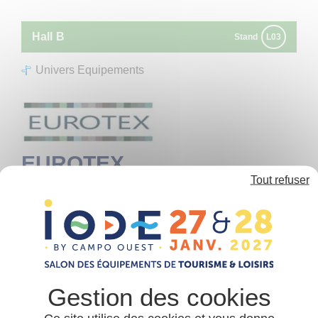
Panneau de gestion des cookies
Hall
B
Stand
L03
Univers Equipements
EUROTEX
Tout refuser
Mobilier d’intérieur et/ou extérieur
Fournitures pour locatifs
Aménagement extérieur
Équipement hôtelier
Eurotex est une entreprise familiale indépendante
basée à Rivesaltes, forte de plus de 25 ans
d'expérience dans le secteur du camping et de
l'Hôtellerie de Plein Air (HPA). Leader du marché
premium HPA, nous anticipons les tendances du
marché pour enrichir chaque saison nos gammes de