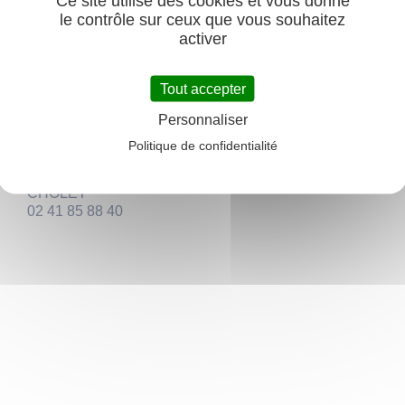
Ce site utilise des cookies et vous donne
parasols, déco.
le contrôle sur ceux que vous souhaitez
BANLIAT.COM est un des leaders du marché des
activer
équipements pour les campings, villages & résidences
de vacances, gites etc...
https://banliat.com/
Tout accepter
contact@banliat.com
Personnaliser
BANLIAT.COM SAS
Politique de confidentialité
109 rue d'Alsace
49 300
CHOLET
02 41 85 88 40