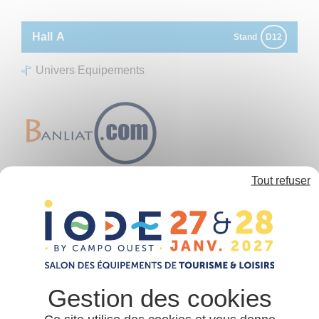
Panneau de gestion des cookies
Hall
A
Stand
D12
Univers Equipements
BANLIAT.COM
Tout refuser
Mobilier d’intérieur et/ou extérieur
Fournitures pour locatifs
BANLIAT.COM est spécialisé dans l'équipement des
locatifs, que cela soit en kit inventaire complet ou pour
du réassort pour cuisiner, du couchage lavable et
jetable, du matériel pour l'entretien, de
l'électroménager, du mobilier, des salons de jardin,