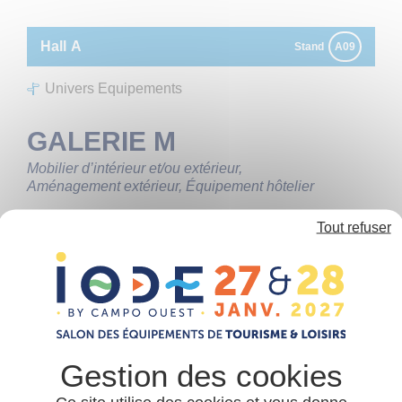
Panneau de gestion des cookies
Hall
A
Stand
A09
Univers Equipements
GALERIE M
Mobilier d’intérieur et/ou extérieur
Aménagement extérieur
Équipement hôtelier
Tout refuser
GALERIE M
5 rue du Montfort
35 000
RENNES
02 99 41 44 02